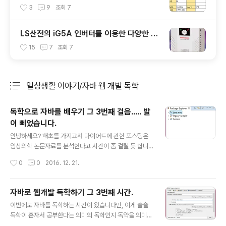
works와 GT design)
3
9
조회
7
LS산전의 iG5A 인버터를 이용한 다양한 실
습과 통신
15
7
조회
7
일상생활 이야기/자바 웹 개발 독학
분류 전체보기
주요 글 목록
독학으로 자바를 배우기 그 3번째 걸음..... 발
이 삐었습니다.
글 내용
안녕하세요? 해초를 가지고서 다이어트에 관한 포스팅은
임상의학 논문자료를 분석한다고 시간이 좀 걸릴 듯 합니
다.아무튼 이번 시간에는 마냥 미룰 수는 없기 때문에 일단
작성시간
0
0
2016. 12. 21.
스프링을 이용해서 자바 웹 개발 공부를 어떻게 다시 재개
하기 시작했습니다. 이번에 실습할 내용은 다음과 같습니
다.우선 java-mvc라는 프로젝트를 package explorer
자바로 웹개발 독학하기 그 3번째 시간.
에서 우클릭을 한 다음 dynamic web project를 선택해
글 내용
이번에도 자바를 독학하는 시간이 왔습니다만, 이게 슬슬
서 새로이 생성합니다. 그 다음에는 먼저 java-mvc 프로
독학이 혼자서 공부한다는 의미의 독학인지 독약을 의미하
젝트를 우클릭한 다음 New라는 항목에 들어가서 file을
는 독자를 써서 독약을 공부하는 것인지 슬슬 헷갈리기 시