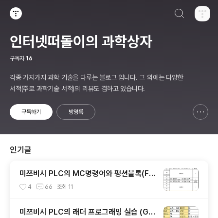
검색하기
티스토리
인터넷떠돌이의 과학상자
구독자
16
각종 가지가지 과학 기술을 다루는 블로그 입니다. 그 외에는 다양한
서적(주로 과학기술 서적)의 리뷰도 겸하고 있습니다.
구독하기
방명록
신고하기 레이어
열기
인기글
미쯔비시 PLC의 MC명령어와 펑션블록(Fu
nction Block-FB)실습
4
66
조회
11
미쯔비시 PLC의 래더 프로그래밍 실습 (GX