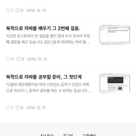
눌러 새로운 파일을 생성합니다. 이때 파일의 이름은 po
작합니다. 책의 제목만 보고서 [쉽게 따라하는]에 제가 속
m.xml이라고 지정해서 메이븐 프로젝트의 특징인 pom.
작성시간
1
0
2016. 12. 17.
은 것인가는 모르겠습니다만, 아무튼 닥치고 따라오는 중
xml파일을 생성합니다.그리고 나서는 이전에 생성이 되어
이기는 중입니다. 일단 책에서는 [이클립스 프로젝트로 변
있는 legac..
신]이라고 합니다.우선 예제로 받았는 프로젝트인 legacy
독학으로 자바를 배우기 그 2번째 걸음.
-sample을 우클릭해서 Run As항목에 커서를 가져다 놓
글 내용
고, 단축키가 없는 maven build를 클릭했습니다. 그리고
지난번 포스팅에서 첫 걸음을 땐지 얼마 되지 않아서 두번
나서는 위 그림에서 뜨는 것처럼 Goals란에다가 eclips
째 걸음을 떼고 있습니다. 일단 [쉽게 따라하는 자바 웹 개
e:eclipse라고 적어놓고 나서 아래에 있는 Run을 클릭했
발]이라는 책과 제가 현재 쓰고 있는 STS의 버젼차이로 몇
더니 아래의 스크린샷과 같이 에러 메세지만 잔뜩 뜨기 시
몇 사소한 부분이 맞지 않거나 무언가 찝찝한 면이 있기는
작성시간
0
0
2016. 12. 12.
작했습니다. 이게 ..
하지만 그래도 그런데로 따라는 가고 있다고 생각을 하고
있는 중입니다. 일단 책에서는 최하단 좌측에 뷰를 추가하
는 아이콘이 있다고는 하지만, 이 글이 씌여진 2016년 12
독학으로 자바를 공부할 준비, 그 첫단계
월 12일 현재는 좌측 상단에 있으며 뷰를 추가 하는 아이콘
글 내용
이기 보다는 새로운 프로젝트 등을 시작하는 아이콘이라고
12월에 개강예정이던 자바 기초반도 갑자기 인원수 부족
보면 될듯 합니다. 그 외에 오른쪽에 제일 상단에 퍼스펙티
으로 취소되니, 혼자서 공부를 하는 수 밖에는 없습니다. 아
브를 위한 아이콘은 그대로 바뀐 것 없이 그대로 남아 있는
무튼 독학을 하려고 어디서 자바 개발 툴이라고 이클립스
것을 확인할 수가 있었습니다. 이 퍼스펙티브란 책에서 설
네온을 설치해서 해보려고 하는데, 어디서 어떻게 코딩을
작성시간
1
0
2016. 12. 11.
명하고 있기를 '목적'에..
하는지 도저히 알 길이 없어서 포기하다가 겨우겨우 도서
관에서 [쉽게 따라하는 자바 웹 개발]이란 책을 빌려와서
어떻게 독학을 하는 중입니다. 우선 개발환경을 만들기 위
해서 STS라고 Spring Tool Suite라는 것이 필요하다고
합니다.우선 전 자바가 첫 걸음을 떼는 것이라서 이게 무엇
의안내
티스토리
로그인
고객센터