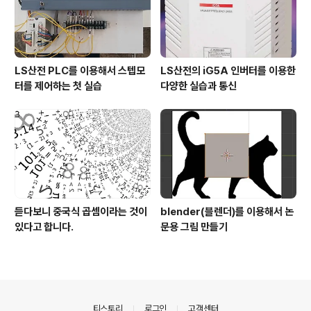
LS산전 PLC를 이용해서 스텝모
LS산전의 iG5A 인버터를 이용한
터를 제어하는 첫 실습
다양한 실습과 통신
듣다보니 중국식 곱셈이라는 것이
blender(블렌더)를 이용해서 논
있다고 합니다.
문용 그림 만들기
의안내
티스토리
로그인
고객센터