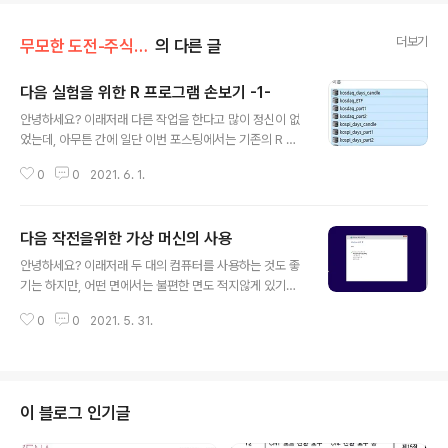
더보기
무모한 도전-주식 인공지능 만들기
의 다른 글
다음 실험을 위한 R 프로그램 손보기 -1-
글 내용
안녕하세요? 이래저래 다른 작업을 한다고 많이 정신이 없
었는데, 아무튼 간에 일단 이번 포스팅에서는 기존의 R 프
로그램으로 베타값을 계산해서 먼저 종목을 추려낸 것은
0
0
2021. 6. 1.
좋았지만, 이게 문제가 하나 있었습니다. 일봉차트를 이용
한 것은 좋은데ㅐ, 문제는 너무 옛날의 데이터까지 가지고
와서 계산을 하기에, 문제가 한둘이 아니어 보였습니다. 가
다음 작전을위한 가상 머신의 사용
장 먼저 할 일로는 위 스크린샷처럼 실험에 사용할 일봉차
글 내용
트를 미리미리 받아오는 것이라고 할 수 있습니다. 이렇게
안녕하세요? 이래저래 두 대의 컴퓨터를 사용하는 것도 좋
받아온 다음에, 이제는 R 스튜디오를 열어 보도록 합니다.
기는 하지만, 어떤 면에서는 불편한 면도 적지않게 있기는
우선 last함수를 써서 가장 아랫쪽부터 최신의 데이터가 있
있었습니다. 그래서 이번 포스팅에서는 다른것이 아니라,
기 때문에, 이것만 1년치 가지고 오도록 해 보도록 합니다.
0
0
2021. 5. 31.
바로 가장 성능이 좋은 데스크톱 안에다가 가상머신을 설
이렇게 해서 가지고 오면......... 일단은 제 의도대로 어떻게
치하고, 여기다가 한번 영웅문을 이용해서 접속을 해 보고
되는 것을 확인할..
자 하는 것 입니다. 정말 어렵게 여기까지 오기는 와서, US
B를 이용해서 가상 머신 안에다가 윈도우 10을 설치하고
있는 것 입니다. 중간에 진짜 컴퓨터의 하드 용량이 모자라
이 블로그 인기글
서 용량확보까지 해야 했습니다. 결국 어떻게 어찌어찌 해
서, 윈도우의 설치는 끝나고 나서 구성을 설정하는 단계까