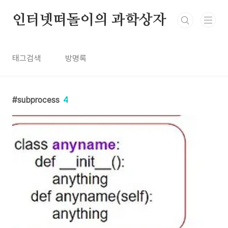
본문 바로가기
인터넷떠돌이의 과학상자
태그검색
방명록
subprocess
4