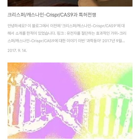
크리스퍼/캐스나인-Crispr/CAS9과 특허전쟁
안녕하세요? 이 블로그에서 이전에 '크리스퍼/캐스나인-Crispr/CAS9'에 대
해서 소개를 한적이 있었습니다. 링크 : 유전자를 절단하는 효과적인 가위-크리
스퍼/캐스나인-Crispr/CAS9에 대한 이야기 이번 '과학동아' 2017년 9월호
에 재미있게도 이 생명공학의 이 기술에 관련된 '특허' 이야기가 올라와 있기에
2017. 9. 14.
관련된 내용을 포스팅 하고자 합니다. 먼저 기사에 따르면, 2022년까지 크리
스퍼로 인한 수익이 연 평균 23억 달러(약 2조 6200억원)에 이를 것으로 전
망을 하였다고 했습니다. 이 때문일까요? '미국 버클리 캘리포니아대(UC 버클
리)'와 MIT와 하버드대가 공동으로 설립한 '브로드 연구소(Broad Institute
of MIT and Harvard)'가 이 크리스퍼/캐스나인 기술에 ..