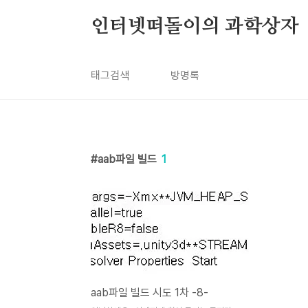
본문 바로가기
인터넷떠돌이의 과학상자
태그검색
방명록
aab파일 빌드
1
aab파일 빌드 시도 1차 -8-