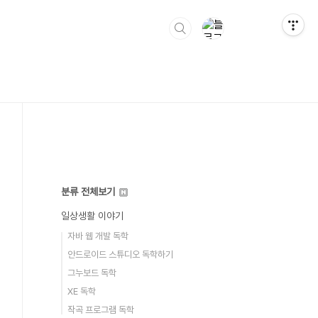
분류 전체보기
일상생활 이야기
자바 웹 개발 독학
안드로이드 스튜디오 독학하기
그누보드 독학
XE 독학
작곡 프로그램 독학