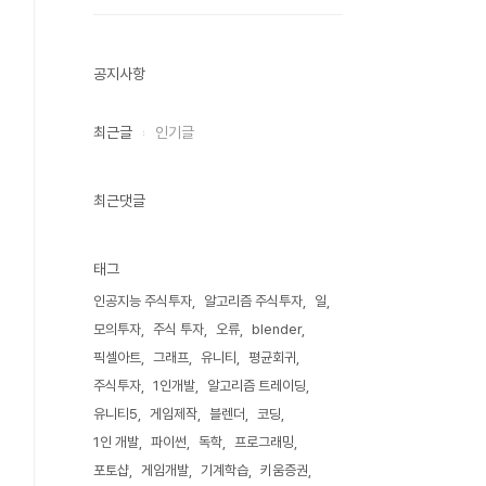
공지사항
최근글
인기글
최근댓글
태그
인공지능 주식투자
알고리즘 주식투자
일
모의투자
주식 투자
오류
blender
픽셀아트
그래프
유니티
평균회귀
주식투자
1인개발
알고리즘 트레이딩
유니티5
게임제작
블렌더
코딩
1인 개발
파이썬
독학
프로그래밍
포토샵
게임개발
기계학습
키움증권