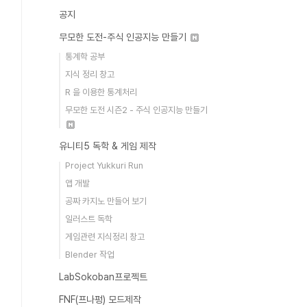
공지
무모한 도전-주식 인공지능 만들기
통계학 공부
지식 정리 창고
R 을 이용한 통계처리
무모한 도전 시즌2 - 주식 인공지능 만들기
유니티5 독학 & 게임 제작
Project Yukkuri Run
앱 개발
공짜 카지노 만들어 보기
일러스트 독학
게임관련 지식정리 창고
Blender 작업
LabSokoban프로젝트
FNF(프나펑) 모드제작