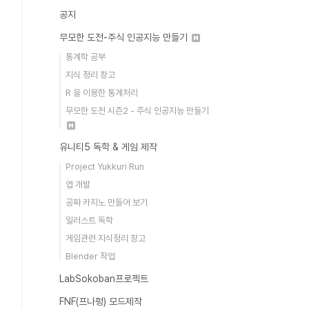
공지
무모한 도전-주식 인공지능 만들기
통계학 공부
지식 정리 창고
R 을 이용한 통계처리
무모한 도전 시즌2 - 주식 인공지능 만들기
유니티5 독학 & 게임 제작
Project Yukkuri Run
앱 개발
공짜 카지노 만들어 보기
일러스트 독학
게임관련 지식정리 창고
Blender 작업
LabSokoban프로젝트
FNF(프나펑) 모드제작