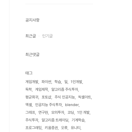
공지사항
최근글
인기글
최근댓글
태그
게임개발
파이썬
학습
일
1인개발
독학
게임제작
알고리즘 주식투자
평균회귀
포토샵
주식 인공지능
픽셀아트
엑셀
인공지능 주식투자
blender
그래프
연구원
모의투자
코딩
1인 개발
주식투자
알고리즘 트레이딩
기계학습
프로그래밍
키움증권
오류
유니티