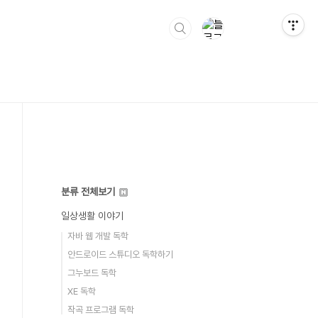
분류 전체보기
일상생활 이야기
자바 웹 개발 독학
안드로이드 스튜디오 독학하기
그누보드 독학
XE 독학
작곡 프로그램 독학