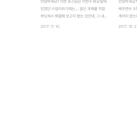
안녕하세요? 이번 포스팅은 이번주 화요일에
안녕하세요?
있었던 수업이라기에는.... 일단 과제를 직접
배우면서 3
부딧쳐서 해결해 보고자 했는 것인데, 그 내
계까지 왔는
용을 포스팅 하는 것에 가깝다고 해야 겠습니
고 해서, 무
2017. 11. 10.
2017. 10. 2
다. 일단 일일히 시행착오를 했는 내용을 다
이 발생하면 
포스팅 하기에는 너무 복잡하기에, 이번에는
고신호를 울리
중요하다 싶은 내용만 될 수 있으면 간추렸는
양한 작업이라
데, 너무 간추린 것이 아닌가 하는 생각이 듭
기본적으로 
니다. 일단 처음으로 하는 과제는 위 그림에
기 위해서는
서 나오는 것처럼 파란색의 피스톤을 최대한
데, 이번 
으로 빼었다가, 그 다음에 도로 되돌아 오는
합니다. 먼
작업을 자동으로 하게 만드는 것입니다. 일단
음, Main
해결하기는 해결을 했는데, 먼저 move라는
록 합니다.
스크립트를 짜서, 조건에 따라서 piston이라
DIG라고 지
는 스크립트의 실행여부를 제어 하도록 합니
로 지정이라
다. 그리고 piston이라는 스크립트에서는
면 이 경보태
while문..
을 할 것인지 