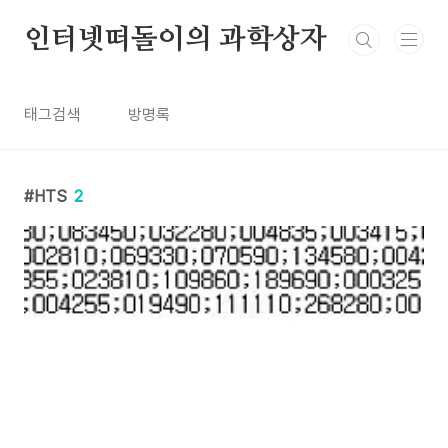
본문 바로가기
인터넷떠돌이의 과학상자
태그검색
방명록
HTS
2