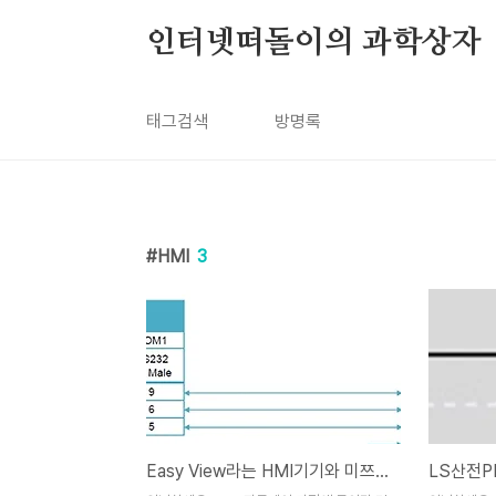
본문 바로가기
인터넷떠돌이의 과학상자
태그검색
방명록
HMI
3
Easy View라는 HMI기기와 미쯔비시 PLC를 연결하고 수행한 과제