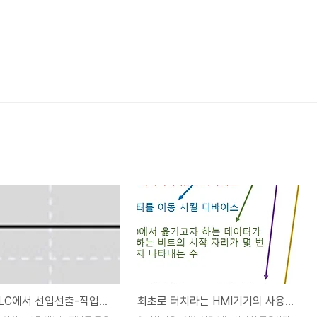
LS산전PLC에서 선입선출-작업을 예약하고 취소하는 작업의 실습
최초로 터치라는 HMI기기의 사용과 EB8000의 사용 part2