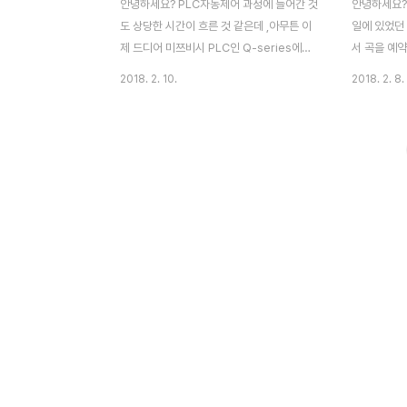
안녕하세요? PLC자동제어 과정에 들어간 것
안녕하세요?
도 상당한 시간이 흐른 것 같은데 ,아무튼 이
일에 있었던
제 드디어 미쯔비시 PLC인 Q-series에
서 곡을 예
HMI인 easy view라는 터치 스크린 기기를
의 작업중에
2018. 2. 10.
2018. 2. 8.
서로 통신 시켜서 PLC에 연결이 되어 있는
의 순서를 
220V에서 작동을 하는 AC 모터의 회전속도
수 있고, 이
를 제어하는 실습을 해본 내용을 포스팅 하고
는 기능이 있
자 합니다. 먼저 HMI와 미쯔비시PLC와의
것은 FIWR
통신을 나타낸 것입니다. 제 경우에는 외에서
장하라는 명
나와 있는 것과는 다른 시리얼 모듈을 사용했
다. 사용방법
습니다만, 이런 형태의 모듈이 되면 결선을
D1 D10]
일일히 해야 한다고 합니다. 이제 EB8000
는 데이터의
에서 어떤 다비읏 속성에 접속하는 지를 설정
데, 여기서 
해야 하는데, 제 경우에는 미쯔비시PLC의 시
이 하나 있습
리얼 통신 모듈이기에 위 스크린샷에 나와 있
장이 되고, 
는 것처럼 AJ71을 선택하도록 합니다. EB..
갯수가 표시
메모리..