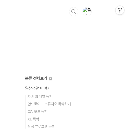
분류 전체보기
일상생활 이야기
자바 웹 개발 독학
안드로이드 스튜디오 독학하기
그누보드 독학
XE 독학
작곡 프로그램 독학