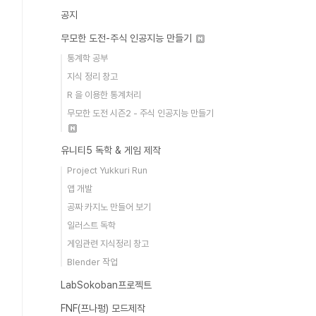
공지
무모한 도전-주식 인공지능 만들기
통계학 공부
지식 정리 창고
R 을 이용한 통계처리
무모한 도전 시즌2 - 주식 인공지능 만들기
유니티5 독학 & 게임 제작
Project Yukkuri Run
앱 개발
공짜 카지노 만들어 보기
일러스트 독학
게임관련 지식정리 창고
Blender 작업
LabSokoban프로젝트
FNF(프나펑) 모드제작