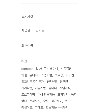
공지사항
최근글
인기글
최근댓글
태그
blender
알고리즘 트레이딩
키움증권
엑셀
유니티5
1인개발
포토샵
파이썬
알고리즘 주식투자
1인 개발
연구원
기계학습
게임개발
유니티
게임제작
프로그래밍
주식 인공지능
모의투자
독학
학습
주식투자
오류
평균회귀
일
픽셀아트
그래프
인공지능 주식투자