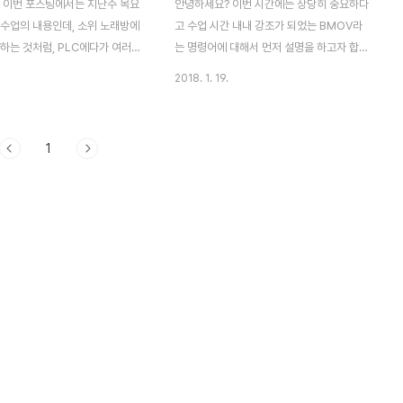
 이번 포스팅에서는 지난주 목요
안녕하세요? 이번 시간에는 상당히 중요하다
 수업의 내용인데, 소위 노래방에
고 수업 시간 내내 강조가 되었는 BMOV라
약하는 것처럼, PLC에다가 여러개
는 명령어에 대해서 먼저 설명을 하고자 합니
 사용자가 HMI를 통해서 작업들
다. 이전에 미쯔비시 PLC의 수업에서도 이야
2018. 1. 19.
정해서 예약된 차례대로 실행을 할
기가 나왔는 것 같기는 하지만, 그때는 지금
미 예약된 작업을 취소할 수도 있
처럼 자세하게 공부는 하지 않고서 넘어 갔던
다고 합니다. 먼저 언급해야 할
것으로 기억 합니다. 일단 복잡하기는 하지
1
P명령어 인데, 소위 데이터를 저
만, BMOV라는 명령어가 대략 저런 식으로
령어에 해당한다고 볼 수 있습니
구성이 되어 있다는 것을 먼저 알려드리고 실
은 아래와 같습니다. [FIWRP
습한 스크린샷을 올리도록 하겠습니다. 먼저
 이렇게 하면 D10에다가 D1에 있
위에서 처럼 래더 다이어그램을 작성한 다음
 내용을 저장하라는 내용이 되는
에, 가장 아랫쪽에 보면, M3의 A접점을 누르
오해하지 말고 이해해야 하는 것
면, D100의 데이터를 D200으로 옮기겠다
니다. 데이터는 사실 D11부터 저
는 BMOV명령어를 실행하게 됩니다. 그런데
D10에는 저장이 된 데이터의 총
변수를 잘못 시정해서 다시금 지정해야 했습
되는 것입니다. 일단 디바이스의
니다. 먼저 위 스크린샷을 보시면, 시뮬레이
션 상에서는 D100..