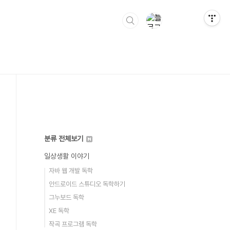
분류 전체보기
일상생활 이야기
자바 웹 개발 독학
안드로이드 스튜디오 독학하기
그누보드 독학
XE 독학
작곡 프로그램 독학