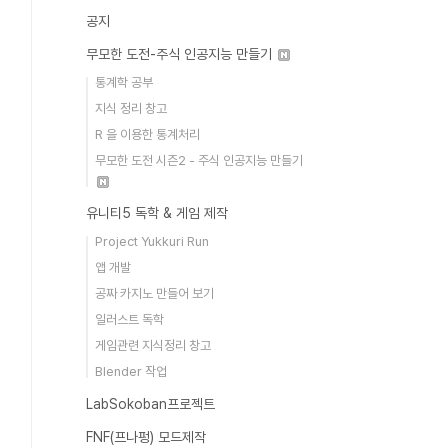
공지
무모한 도전-주식 인공지능 만들기
통계학 공부
지식 정리 창고
R 을 이용한 통계처리
무모한 도전 시즌2 - 주식 인공지능 만들기
유니티5 독학 & 게임 제작
Project Yukkuri Run
앱 개발
공짜 카지노 만들어 보기
일러스트 독학
게임관련 지식정리 창고
Blender 작업
LabSokoban프로젝트
FNF(프나펑) 모드제작