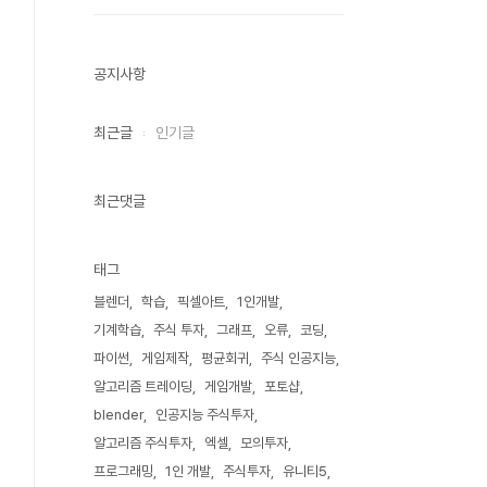
공지사항
최근글
인기글
최근댓글
태그
블렌더
학습
픽셀아트
1인개발
기계학습
주식 투자
그래프
오류
코딩
파이썬
게임제작
평균회귀
주식 인공지능
알고리즘 트레이딩
게임개발
포토샵
blender
인공지능 주식투자
알고리즘 주식투자
엑셀
모의투자
프로그래밍
1인 개발
주식투자
유니티5