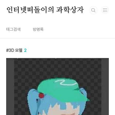
본문 바로가기
인터넷떠돌이의 과학상자
태그검색
방명록
3D 모델
2