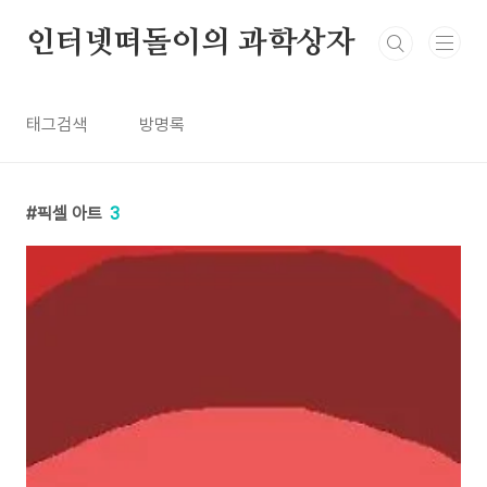
본문 바로가기
인터넷떠돌이의 과학상자
태그검색
방명록
픽셀 아트
3