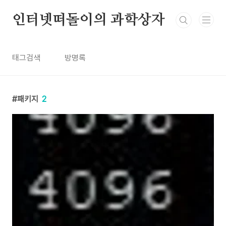
본문 바로가기
인터넷떠돌이의 과학상자
태그검색
방명록
패키지
2