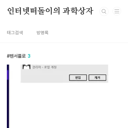
본문 바로가기
인터넷떠돌이의 과학상자
태그검색
방명록
텐서플로
3