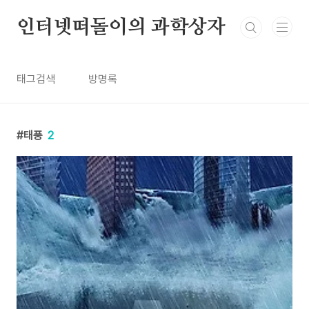
본문 바로가기
인터넷떠돌이의 과학상자
태그검색
방명록
태풍
2