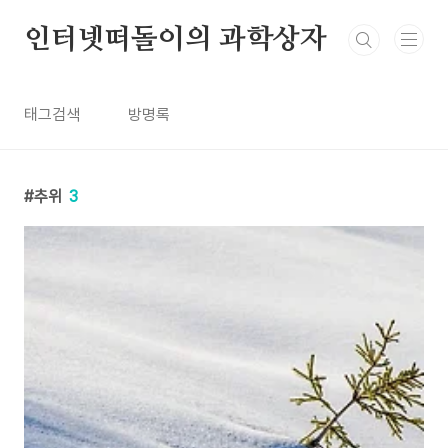
본문 바로가기
인터넷떠돌이의 과학상자
태그검색
방명록
추위
3