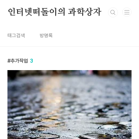
본문 바로가기
인터넷떠돌이의 과학상자
태그검색
방명록
추가작업
3