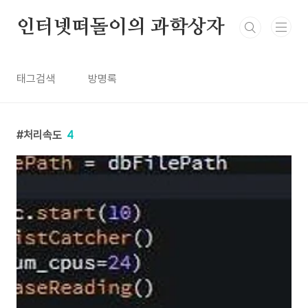
본문 바로가기
인터넷떠돌이의 과학상자
태그검색
방명록
처리속도
4