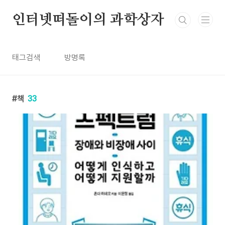
본문 바로가기
인터넷떠돌이의 과학상자
태그검색
방명록
책
33