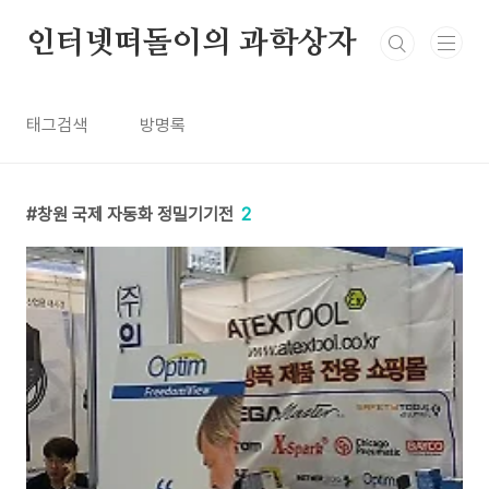
본문 바로가기
인터넷떠돌이의 과학상자
태그검색
방명록
창원 국제 자동화 정밀기기전
2