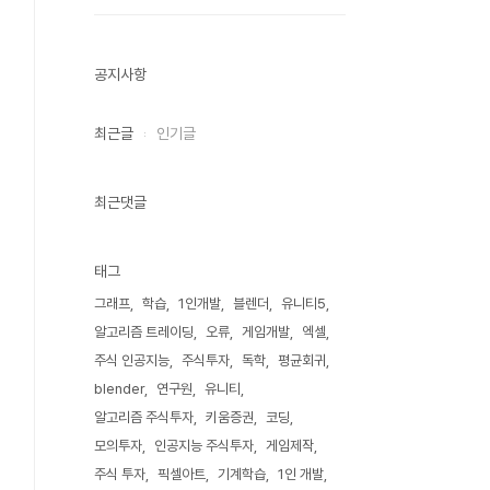
공지사항
최근글
인기글
최근댓글
태그
그래프
학습
1인개발
블렌더
유니티5
알고리즘 트레이딩
오류
게임개발
엑셀
주식 인공지능
주식투자
독학
평균회귀
blender
연구원
유니티
알고리즘 주식투자
키움증권
코딩
모의투자
인공지능 주식투자
게임제작
주식 투자
픽셀아트
기계학습
1인 개발