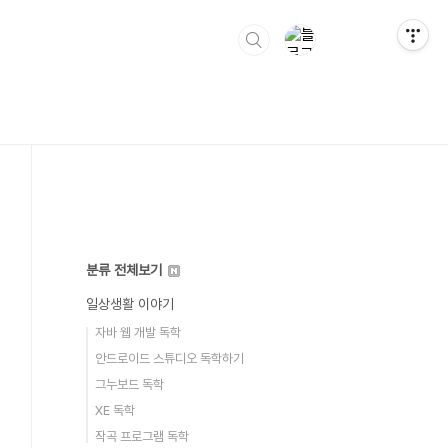
분류 전체보기
일상생활 이야기
자바 웹 개발 독학
안드로이드 스튜디오 독학하기
그누보드 독학
XE 독학
작곡 프로그램 독학