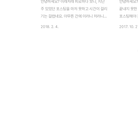
안녕하세요? 이래저래 피로하다 보니, 지난
안녕하세요?
주 있었던 포스팅을 마저 못하고 시간이 걸리
끝내지 못한 
기는 걸렸네요. 아무튼 간에 이러니 저러니
포스팅해야 
해도 지난주 월요일에 있었던 미쯔비시 PLC
에 제가 들
2018. 2. 4.
2017. 10. 2
에 주로 사용되는 미쯔비시에서 만든 인버
에 해당하는 
터-모터, 주로 AC 모터의 정,역회전 운동을
류가 많이 있
제어하며 모터의 회전 속도도 제어해 주는 기
래서 잘못된
기만을 사용했는 실습을 포스팅 하고자 합니
려주시면 감사
다. 우선 설명서에 나와 있는 E700의 외형도
파수)라는 것
입니다. 이 인버터는 220V에서 작동이 되며,
당 파형이 
크기는 그렇게 까지 크지는 않습니다. 실제로
고 합니다. 
SMPS와 비교해 봤을때, 그렇게 까지 크지
안에 위 그
않다는 것을 알 수 있습니다. 일단 인버터는
60번 나온
위 사진처럼 SMPS 옆에 배치를 했습니다.
리고 파형에
그리고 설명서에 있는 모터의 UVW를 연결
개의 파가 있
하는 부위가 적혀있고, 전원은 220V가 사용
로를 만들다
이 될 것인..
위 그림에서.