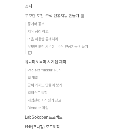
공지
무모한 도전-주식 인공지능 만들기
통계학 공부
지식 정리 창고
R 을 이용한 통계처리
무모한 도전 시즌2 - 주식 인공지능 만들기
유니티5 독학 & 게임 제작
Project Yukkuri Run
앱 개발
공짜 카지노 만들어 보기
일러스트 독학
게임관련 지식정리 창고
Blender 작업
LabSokoban프로젝트
FNF(프나펑) 모드제작