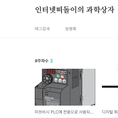
본문 바로가기
인터넷떠돌이의 과학상자
태그검색
방명록
주파수
2
미쯔비시 PLC에 전용으로 사용되는 인버터 E700을 사용하는 실습