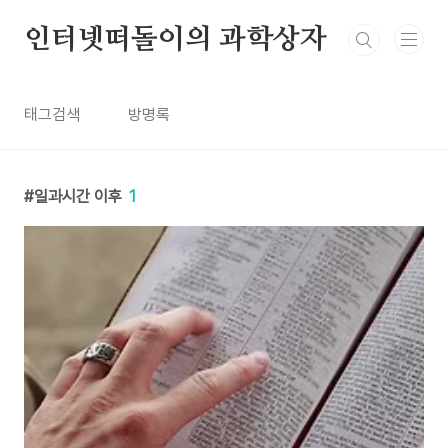
본문 바로가기
인터넷떠돌이의 과학상자
태그검색
방명록
일과시간 이후
1