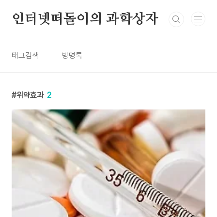
본문 바로가기
인터넷떠돌이의 과학상자
태그검색
방명록
위약효과
2