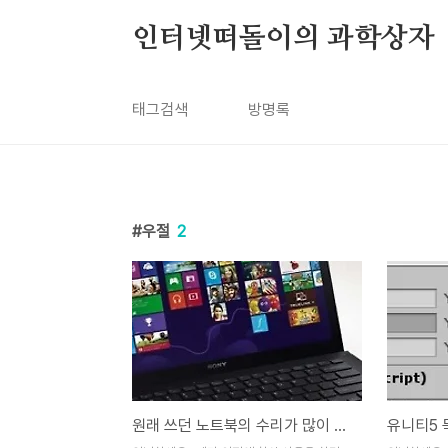
본문 바로가기
인터넷떠돌이의 과학상자
태그검색
방명록
우절
2
원래 쓰던 노트북의 수리가 많이 늦어질 예정이라고 합니다.