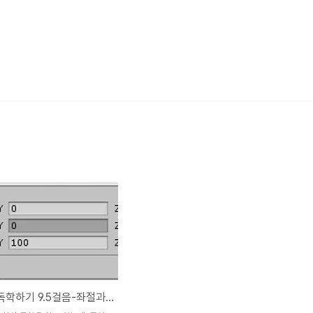
유니티5 독학하기 9.5걸음-좌절과 재기의 희망