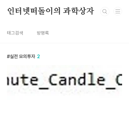
본문 바로가기
인터넷떠돌이의 과학상자
태그검색
방명록
실전 모의투자
2