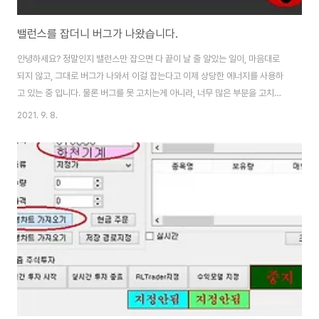
밸런스를 잡더니 버그가 나왔습니다.
안녕하세요? 정말인지 밸런스만 잡으면 다 끝이 날 줄 알았는 일이, 마음대로
되지 않고, 그대로 버그가 나와서 이걸 잡는다고 이제 상당한 에너지를 사용하
고 있는 중 입니다. 물론 버그를 못 고치는게 아니라, 너무 많은 부분을 고치는
것이 안전하기 때문에 상당히 애를 먹는 중 이라고 할 수 있습니다. 아무튼 이
2021. 9. 8.
버그는 너무 중요한 것인데, 지금처럼 게임을 만드는 것만이 아니라, 나중에 다
른 프로그램을 작성하는 상황에도 한번 중요하게 고려해야 할 것 입니다. 정확
히는 실수형 자료를 가지고서 계산을 하다보니, == 를 처리하는 정확하게 같은
값을 가지고 비교연산자를 사용하는 것이, 상당히 어렵다는 생각이 듭니다. 아
무튼 이 에러를 어떻게 해서든 간에 이제는 작업을 해야 합니다.