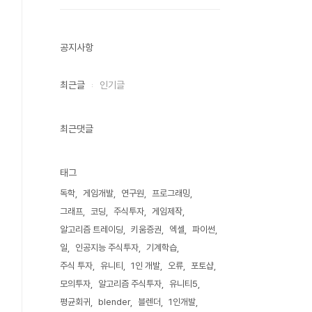
공지사항
최근글
인기글
최근댓글
태그
독학
게임개발
연구원
프로그래밍
그래프
코딩
주식투자
게임제작
알고리즘 트레이딩
키움증권
엑셀
파이썬
일
인공지능 주식투자
기계학습
주식 투자
유니티
1인 개발
오류
포토샵
모의투자
알고리즘 주식투자
유니티5
평균회귀
blender
블렌더
1인개발