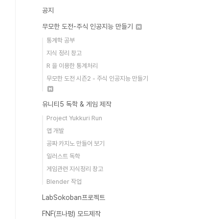
공지
무모한 도전-주식 인공지능 만들기
통계학 공부
지식 정리 창고
R 을 이용한 통계처리
무모한 도전 시즌2 - 주식 인공지능 만들기
유니티5 독학 & 게임 제작
Project Yukkuri Run
앱 개발
공짜 카지노 만들어 보기
일러스트 독학
게임관련 지식정리 창고
Blender 작업
LabSokoban프로젝트
FNF(프나펑) 모드제작