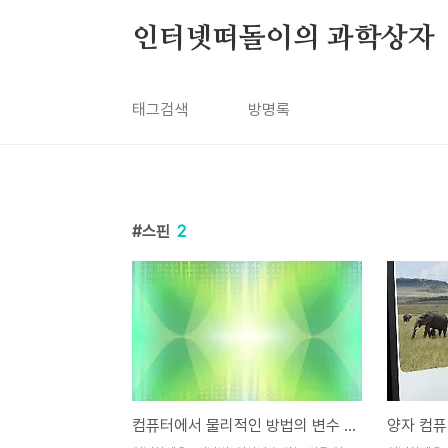
본문 바로가기
인터넷떠돌이의 과학상자
태그검색
방명록
스핀
2
컴퓨터에서 물리적인 방법의 변수 생성 방법
양자 컴퓨