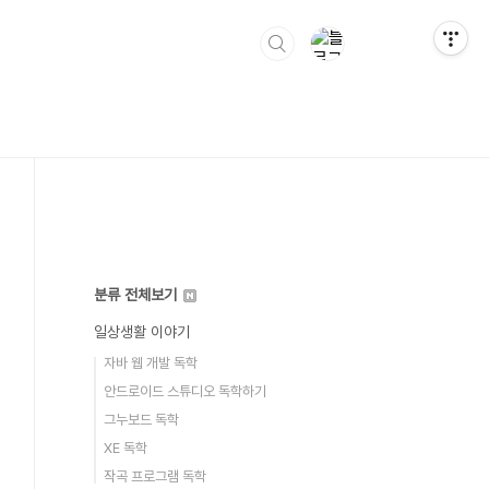
분류 전체보기
일상생활 이야기
자바 웹 개발 독학
안드로이드 스튜디오 독학하기
그누보드 독학
XE 독학
작곡 프로그램 독학