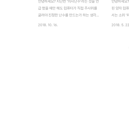
안녕하세요? 지난번 '의사난수'라는 것을 언
안녕하세요?
급 했을 때만 해도 컴퓨터가 직접 주사위를
된 양자 컴
굴려야 진정한 난수를 만드는가 하는 생각이
서는 소위 '
들었는데, 어떠한 규칙도 없는 물리현상을 이
주고 있습니다
2018. 10. 16.
2018. 5. 22
용해서 이미 난수를 생성하는 방법이 있다는
년 5월호에 
것을 들어서, 이번 포스팅에서는 관련된 내용
터]라는 제목
을 포스팅 하고자 합니다. 링크: 컴퓨터가 랜
고는 상당히
덤(random)한 수를 만드는 방법 먼저 대중
들었기에, 
화(?)라기 보다는 서버 컴퓨터와 같이 고성능
자 합니다. 
컴퓨터에서 실제로 상요이 되는 방법이 있습
력'을 설명하
니다. 바로 열잡음을 가지고서 난수를 만드는
직이는 스위치
방법이 있는데, 우선 아무리 컴퓨터의 회로에
시로 들고 있
일정한 전압을 걸어 준다고 해도 미세한 노이
는 2의 10
즈가 발생하는데, 이는 회로에 흐르는 전압을
해 보고나서
측정해 보면 알 수 있습니다. 이 노이즈(열잡
호를 입력해
음)에서는 어떠한 규칙도 없기 때문에 트정한
가지고서 기
시점에서 ..
보기에도..