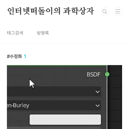
본문 바로가기
인터넷떠돌이의 과학상자
태그검색
방명록
수정화
1