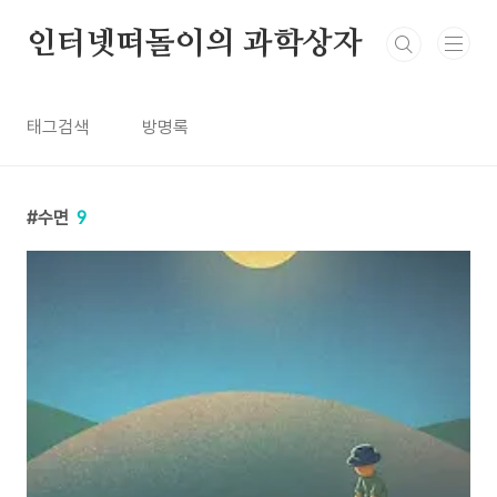
본문 바로가기
인터넷떠돌이의 과학상자
태그검색
방명록
수면
9