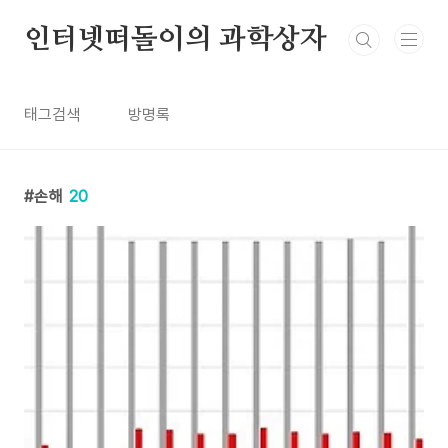
본문 바로가기
인터넷떠돌이의 과학상자
태그검색
방명록
손해
20