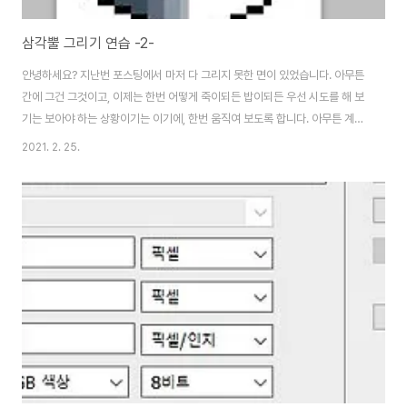
삼각뿔 그리기 연습 -2-
안녕하세요? 지난번 포스팅에서 마저 다 그리지 못한 면이 있었습니다. 아무튼
간에 그건 그것이고, 이제는 한번 어떻게 죽이되든 밥이되든 우선 시도를 해 보
기는 보아야 하는 상황이기는 이기에, 한번 움직여 보도록 합니다. 아무튼 계속
해서 이번에는 더 어두운 부분을 채색해 보도록 합니다. 일단 소화면으로 보기
2021. 2. 25.
에도 저 경계면이 너무 어두운 색이라서 제대로 표현이 되고 있지 않는 문제점
이 보이고 있습니다. 이래서야 상황이 좋지 않으니, 일단 정말 밝은 색상으로 바
꾸어 주도록 합니다. 일단 훨씬 더 밝은 색상으로 칠해주었습니다. 이제 이게 제
대로 작동을 하는 것이 맞는지 아닌지 일단 알아보러 가 보도록 해봐야 합니다.
그런데 이렇게 색상을 바꾸고 나서 보니까, 빛을 받는 곳이 전체적으로 너무 어
둡다는 생각이 들어..