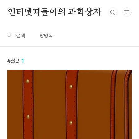
본문 바로가기
인터넷떠돌이의 과학상자
태그검색
방명록
살곳
1