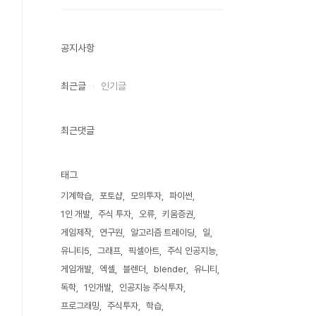
공지사항
최근글
인기글
최근댓글
태그
기계학습
포토샵
모의투자
파이썬
1인 개발
주식 투자
오류
키움증권
게임제작
연구원
알고리즘 트레이딩
일
유니티5
그래프
픽셀아트
주식 인공지능
게임개발
엑셀
블렌더
blender
유니티
독학
1인개발
인공지능 주식투자
프로그래밍
주식투자
학습