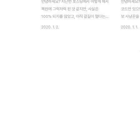
안녕하세요? 지난번 포스팅에서 어떻게 해서
안녕하세요?
복원에 그럭저럭 된 것 같지만, 사실은
코드만 있으
100% 되지를 않았고, 아직 갈길이 멀다는
보 사냥꾼을
것을 언급하면서 끝이 났습니다. 이제 남은
는 그게 뜻대
2020. 1. 2.
2020. 1. 1.
분량에 대해서 다 끝내고 나서, 한번 작업에
게 안된 것도
들어가 보고자 합니다. 이번 포스팅을 마무리
간에 나누어
로 해서, 어떻게 InformationHunter의 복
올려 보고자 
원은 끝났습니다. 처음에는 잘 되는가 싶었더
서 일단 프
니, 중간에 에러가 발생했는데, 문제가 어디
다. 이름은 역
인가 했더니, 바로 위 스크린샷처럼 20일 이
고 지어 주도
동평균선을 구하는 곳에서 에러가 터졌습니
로 해야 하는
다. 해결책은 어이 없게도 mean뒤에다가 ()
는 것처럼 환
를 붙여주는 것 입니다. 그리고 나서 다음으
정해 주어도 
로 왜인지 결과가 제대로 저장이 되지 않았는
도록 했습니
데, 이 건에 대해서는 일단 위 스크린샷에서
pytrader
보이는 것처럼 str()을 붙여주는 것으로 해결
kiwoom.
이 되었..
도록 했습니다