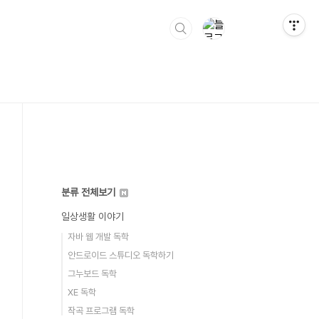
분류 전체보기
일상생활 이야기
자바 웹 개발 독학
안드로이드 스튜디오 독학하기
그누보드 독학
XE 독학
작곡 프로그램 독학