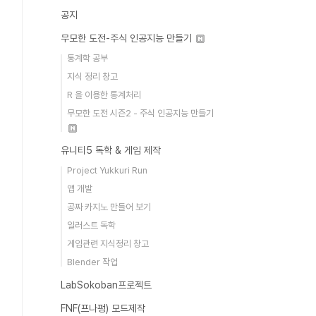
공지
무모한 도전-주식 인공지능 만들기
통계학 공부
지식 정리 창고
R 을 이용한 통계처리
무모한 도전 시즌2 - 주식 인공지능 만들기
유니티5 독학 & 게임 제작
Project Yukkuri Run
앱 개발
공짜 카지노 만들어 보기
일러스트 독학
게임관련 지식정리 창고
Blender 작업
LabSokoban프로젝트
FNF(프나펑) 모드제작