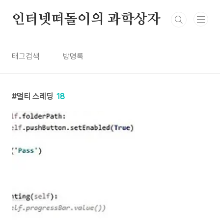
본문 바로가기
인터넷떠돌이의 과학상자
태그검색
방명록
멀티 스레딩
18