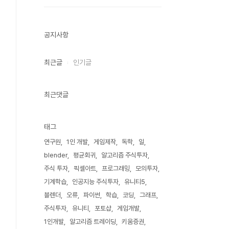
공지사항
최근글
인기글
최근댓글
태그
연구원
1인 개발
게임제작
독학
일
blender
평균회귀
알고리즘 주식투자
주식 투자
픽셀아트
프로그래밍
모의투자
기계학습
인공지능 주식투자
유니티5
블렌더
오류
파이썬
학습
코딩
그래프
주식투자
유니티
포토샵
게임개발
1인개발
알고리즘 트레이딩
키움증권