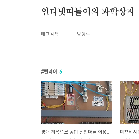
본문 바로가기
인터넷떠돌이의 과학상자
태그검색
방명록
릴레이
6
생애 처음으로 공압 실린더를 이용한 실습