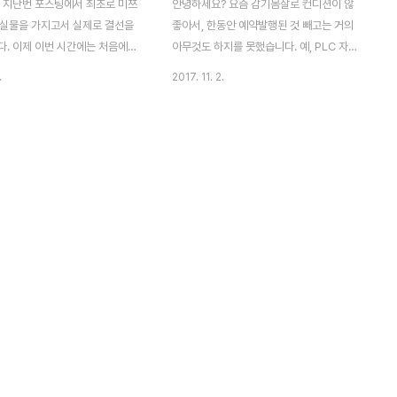
 지난번 포스팅에서 최초로 미쯔
안녕하세요? 요즘 감기몸살로 컨디션이 않
 실물을 가지고서 실제로 결선을
좋아서, 한동안 예약발행된 것 빼고는 거의
다. 이제 이번 시간에는 처음에는
아무것도 하지를 못했습니다. 예, PLC 자동
나중에야 리모트 I/O라는 장치
제어 과정을 배우러 가기는 가는데, 블로그
.
2017. 11. 2.
 것을 가지고서 실습을 하였고,
포스팅을 할 정도까지 힘이 없어서 어째 밀리
스팅 하고자 합니다. 먼저 본격
기는 밀렸습니다. 아무튼 간에 이번 포스팅에
 하기 전에 있는 미쯔비시 PLC의
서는 오늘 배웠는 시퀀스 제어라는 과목에서
 여기서 최하단에 있는 검은색 가
회로의 설계 도면을 보고서, 실제로 회로를
 바로 오늘 사용된 리모트 I/O 입
결선이라고 해야 할까요? 전선을 연결하는
 떨어져서 릴레이를 제어하는 장치
수업의 내용을 포스팅 하고자 합니다. 먼저
 이게 무슨 역할을 하는지 본격
일련의 회로를 연결해서 버튼을 누르자 마자
가겠습니다. 본격적인 결선에 들
램프에 불이 들어오고, 3초 뒤에 램프가 꺼지
 개념도를 그리기 위해서 먼저 결
는 회로를 만들었고, 실제로 회로를 만들어
 받았습니다. 여기서 상단의 빨간
보기까지 했습니다. 하지만 이 때만 해도 정
튼, 아랫쪽의 L이라고 적힌 사각
말 중요한 것이 하나 있었다는 것을 아직은
 부하라고 합니다. 여기서는 LED
모르고 있었습니다. 문제는 버튼에서 손을 떼
.
고나서 3초 후 라는 것입..