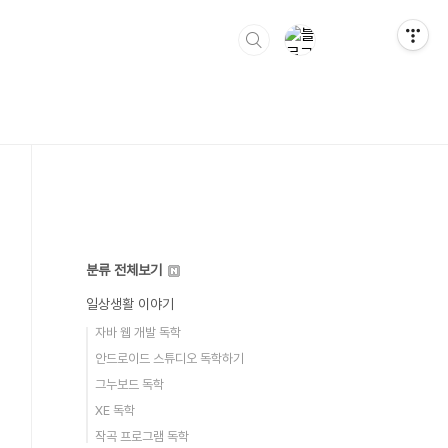
분류 전체보기
일상생활 이야기
자바 웹 개발 독학
안드로이드 스튜디오 독학하기
그누보드 독학
XE 독학
작곡 프로그램 독학