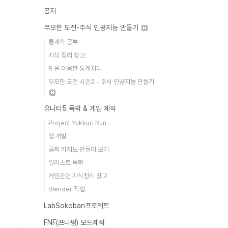
공지
무모한 도전-주식 인공지능 만들기
통계학 공부
지식 정리 창고
R 을 이용한 통계처리
무모한 도전 시즌2 - 주식 인공지능 만들기
유니티5 독학 & 게임 제작
Project Yukkuri Run
앱 개발
공짜 카지노 만들어 보기
일러스트 독학
게임관련 지식정리 창고
Blender 작업
LabSokoban프로젝트
FNF(프나펑) 모드제작