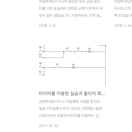
안녕하세요? 드디어 말로만 듣던 공압 실린
안녕하세요?
더를 이번 실습에서 진짜로 손에 다루어서 써
비시PLC의
보는 일이 생겼습니다. 이전까지는 크게 생각
해 보았습니
을 안 했었는데, 버스의 문을 여닫는 역할을
잘 몰랐지만 
2018. 2. 8.
2018. 1. 26
하는 실린더가 대표적으로 공압실린더라고
를 제어하는
합니다. 이번 포스팅에서는 이 공압 실린더를
그 내용을 포
시퀀스 회로를 이용해서 실제로 공압 실린더
적인 결선을
를 왕복운전을 하였습니다. 그리고 그 내용을
모습입니다.
올리고자 합니다. 이게 2인 1조로 배정이 된
장 큰 장치가
공압 실린더 회로입니다. 일단 상당수 회로는
니다. 멀리
이미 다 결선이 되어 있는 것을 볼 수 있습니
인데, 나중에
다. 그리고 기존에 있던 LS산전 PLC와 연결
적으로 들어
을 시도하려는 모습입니다. 일단 푸시버튼을
어가기 전에
타이머를 이용한 실습과 플리커 회로의 제조
연결하도록 합니다. 먼저 회로의 일부 결선해
선도를 건네
야 하는 전극인데, COM에만 -극을 연결하
색 박스는 버
안녕하세요? PLC 자동제어 수업을 한지도
고, 나머지 단자에는 +극이 걸리도록 합니다.
형은 Load
슬슬 3주일째가 되어 가는데, 이번에는 릴레
즉, 여기서 ..
에 연결을 하.
이에 이어서 어떻게 타이머를 사용하는 것까
지 실습을 하는 단계까지 왔습니다. 다만 타
2017. 10. 22.
이머를 이용한 실습에 들어가기 전에 릴레이