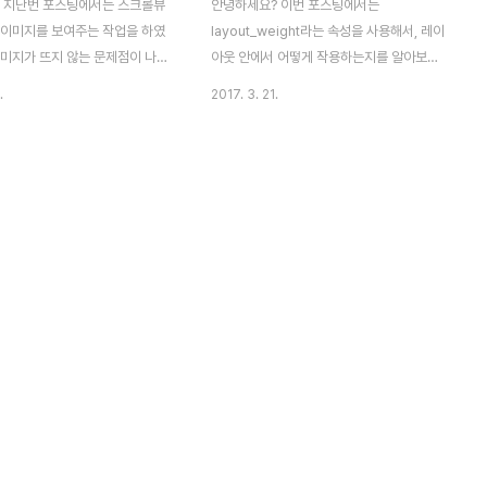
 지난번 포스팅에서는 스크롤뷰
안녕하세요? 이번 포스팅에서는
 이미지를 보여주는 작업을 하였
layout_weight라는 속성을 사용해서, 레이
이미지가 뜨지 않는 문제점이 나왔
아웃 안에서 어떻게 작용하는지를 알아보고
결하지 못했습니다. 이번 포스팅에
자 실습을 해 보았으며, 그 내용을 한번 이번
.
2017. 3. 21.
 해법이 가까이 있었는데, 그걸
포스팅에서 올려서 소개하고자 합니다. 먼저
까지 헤메었다는 것을 포스팅 하
새로운 레이아웃을 생성하면서,
. 백방으로 다녀서 일단 제대로
weight.xml이라고 이름을 지었습니다. 이
춰서 바꾼 코드를 위 스크린샷에서
렇게 새로운 레이아웃을 만든 다음에, 그 다
로 표시를 해 두었습니다. 기존의
음으로 할일은 LinearLayout이 기본적으로
과 같았습니다.
수직(vertical)인데, 여기다가 수평
ce().getDrawable(R.drawable.
(horizontal)속성의 레이아웃을 추가해야
); 이 코드를 API21이상부터는
합니다. 그런데 [Do it 안드로이드 앱 프로그
 사용이 가능하다고 합니다.
래밍]이라는 책에서는 다음과 같은 방법을 제
mpat.getDrawable(getApplicationContext(),
시하고 있습니다. 먼저 레이아웃의 design
ble.그림파일 이름); 문제는 이렇게
탭에서 text탭으로 전환을 한 다음, 제일 먼
저 다음과 같은 구문을 추가하는 방법을 사용
하였습니다. 이런 ..