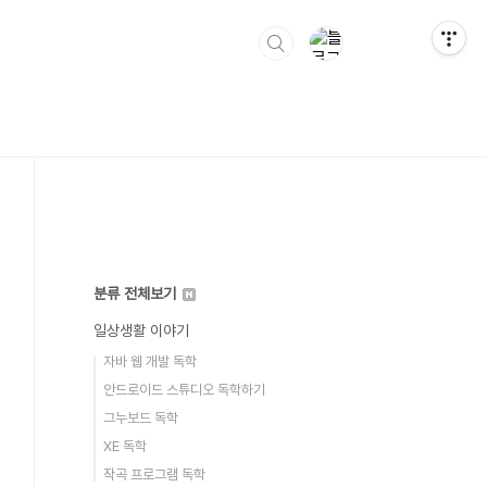
분류 전체보기
일상생활 이야기
자바 웹 개발 독학
안드로이드 스튜디오 독학하기
그누보드 독학
XE 독학
작곡 프로그램 독학