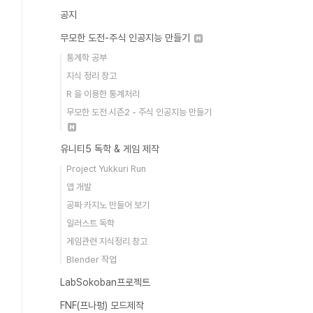
공지
무모한 도전-주식 인공지능 만들기
통계학 공부
지식 정리 창고
R 을 이용한 통계처리
무모한 도전 시즌2 - 주식 인공지능 만들기
유니티5 독학 & 게임 제작
Project Yukkuri Run
앱 개발
공짜 카지노 만들어 보기
일러스트 독학
게임관련 지식정리 창고
Blender 작업
LabSokoban프로젝트
FNF(프나펑) 모드제작