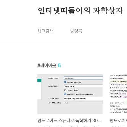
본문 바로가기
인터넷떠돌이의 과학상자
태그검색
방명록
레이아웃
5
안드로이드 스튜디오 독학하기 30일째