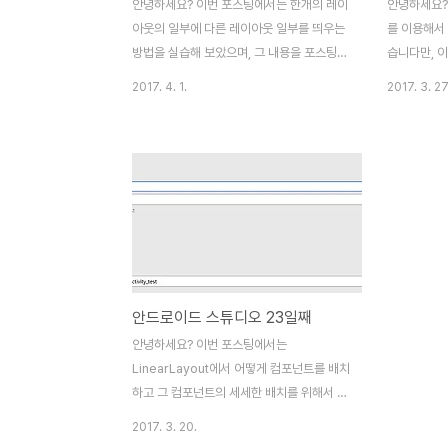
안녕하세요? 이번 포스팅에서는 한개의 레이
안녕하세요?
아웃의 일부에 다른 레이아웃 일부를 띄우는
를 이용해서
방법을 실습해 보았으며, 그 내용을 포스팅
습니다만, 
하고자 합니다. 먼저
고 이를 해
2017. 4. 1.
2017. 3. 27
SampleLayoutInflater라고 이름을 지은
서는 의외로
새 프로젝트를 생성합니다. 그리고 나서
몰라서 지금
package explorer윈도우에서 우클릭을
고자 합니다
해서 새 Activity-Empty Activity를 클릭하
API에 맞
면 위 스크린샷처럼 화면이 뜹니다. 여기다가
빨간색 밑줄
저는 MenuActivity라고 이름을 지어서 새
코드는 다음
액티비티를 추가하였습니다. 다음으로는
getResour
acitivity_menu.xml로 들어가도록 합니다.
그림파일 이름
제약 레이아웃으로 되어 있는 레이아웃설정
다음과 같이
안드로이드 스튜디오 23일째
을 Text탭으로 들어가서 LinearLayout으
ContextCo
로 바꾸도록 합니다. 그리고 나서 바뀐 리니
R.drawa
안녕하세요? 이번 포스팅에서는
어 레이아웃의 orientation속성을 아..
자바코..
LinearLayout에서 어떻게 컴포넌트를 배치
하고 그 컴포넌트의 세세한 배치를 위해서 공
부한 내용을 포스팅 하고자 합니다. 우선 언
2017. 3. 20.
제나 그렇듯이 새 프로젝트를 생성 하도록 합