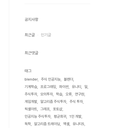
공지사항
최근글
인기글
최근댓글
태그
blender
주식 인공지능
블렌더
기계학습
프로그래밍
파이썬
유니티
일
주식투자
모의투자
학습
오류
연구원
게임개발
알고리즘 주식투자
주식 투자
픽셀아트
그래프
포토샵
인공지능 주식투자
평균회귀
1인 개발
독학
알고리즘 트레이딩
엑셀
유니티5