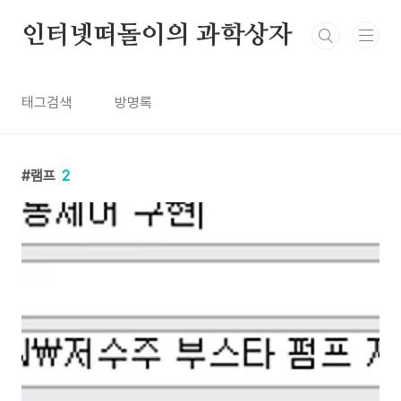
본문 바로가기
인터넷떠돌이의 과학상자
태그검색
방명록
램프
2