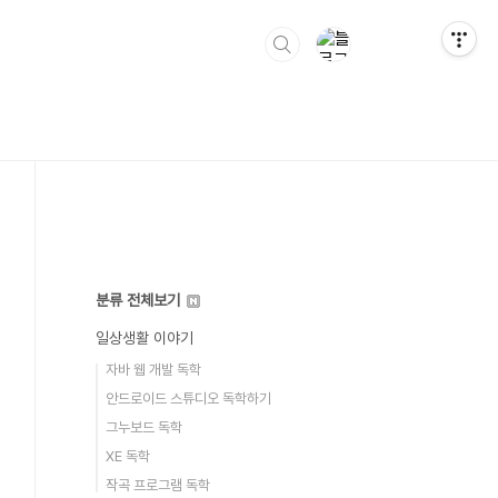
분류 전체보기
일상생활 이야기
자바 웹 개발 독학
안드로이드 스튜디오 독학하기
그누보드 독학
XE 독학
작곡 프로그램 독학