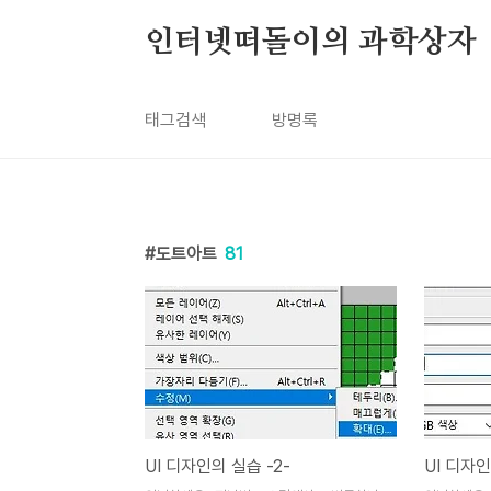
본문 바로가기
인터넷떠돌이의 과학상자
태그검색
방명록
도트아트
81
UI 디자인의 실습 -2-
UI 디자인