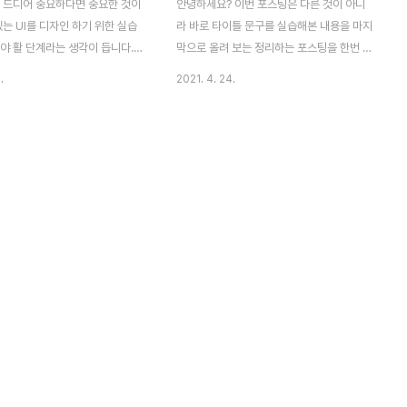
 드디어 중요하다면 중요한 것이
안녕하세요? 이번 포스팅은 다른 것이 아니
있는 UI를 디자인 하기 위한 실습
라 바로 타이틀 문구를 실습해본 내용을 마지
야 활 단계라는 생각이 듭니다.
막으로 올려 보는 정리하는 포스팅을 한번 해
 작업을 하기 위해서는 일단 어떻
보고자 합니다. 일단 하다보니 3개의 포스팅
.
2021. 4. 24.
람이 하였는지 한번 봐야할 필요가
으로 나누어지게 되었는데, 이것으로 마지막
 실습을 하고, 이렇게 블로그로
포스팅이 되었습니다. 아무튼 실습한 내용을
남겨 놓고자 합니다. 역시 이런
기록을 하면서 동시에 포스팅으로 올려보고
위해서는 일단 32 X 32 필셀로
자 합니다. 먼저 모든 문자열을 하나의 레이
린샷에서 볼 수 있는 것처럼, 일
어로 병합하는데 성공했다면, 이제 편집 메뉴
캔버스를 하나 만들어 주도록 합니
에 있는 획 메뉴를 눌러 보도록 합니다. 이렇
하나 만들어 주고 나서
게 해서 테두리를 만들어 보고자 합니다. 일
.......... 그리고 나서 새로운 빈 레이어
단 안쪽이아니라 바깥쪽을 선택해서 이번에
고 나서, 여기다가 다시 24 X
는 검은색의 테두리를 만들어 주도록 위 스크
사각형을 만들어야 하니까,
린샷처럼 설정을 짜 주도록 합니다. 이렇게
d라는 레이어도 같이 만들어 주도록
해서 겉면에 어떤 타이틀 문자에 글씨를 만들
 하얀색으로 하나 만들..
어 주는데 성공하기는 했습니다. 이제 다음으
로 해야 할 것을 지정해 봐야 ..