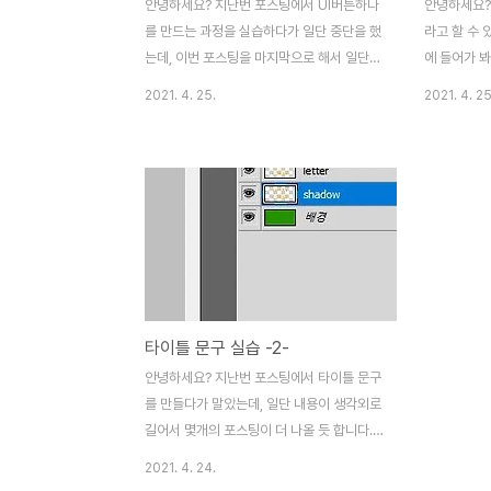
안녕하세요? 지난번 포스팅에서 UI버튼하나
안녕하세요?
를 만드는 과정을 실습하다가 일단 중단을 했
라고 할 수 
는데, 이번 포스팅을 마지막으로 해서 일단
에 들어가 봐
일러스트 - 주로 픽셀아트 독학은 대충 마무
아무튼 이런
2021. 4. 25.
2021. 4. 25
리를 짓고, 이제 본격적으로 오래전부터 생각
게 다른 사
해본 프로젝트인 게임의 제작을 들어가 봐야
있고, 그래서
겠다는 생각이 듭니다. 아무튼 간에 일단 위
작업 내용을 
스크린샷에서 볼 수 있는 선택이라는 메뉴에
작업을 하기 
서 수정이라는 항목이 있는데, 이 항목을 가
일단 위 스크
지고서 확대를 클릭합니다. 이게 편집항목에
단 새로운 
있는 변형에서 자유변형으로 키우는 것과 어
다. 이렇게 
떤 차이가 있는지는 모르겠습니다. 다만, 이
는.........
렇게 하는 것으로 인해서 일단 3픽셀씩 키우
를 만들어 주
타이틀 문구 실습 -2-
도록 했습니다. 이렇게 해서 선택선이 커진것
24 픽셀 
을 확인할 수 있었습니다. 차이가 있다면 일
scaffol
안녕하세요? 지난번 포스팅에서 타이틀 문구
단 있는 것이 바로 이렇게 키워지는 대상이
합니다. 일단
를 만들다가 말았는데, 일단 내용이 생각외로
다르다는 생각이 듭니다. 이제..
길어서 몇개의 포스팅이 더 나올 듯 합니다.
아무튼 간에 일단은 계속해서 이어가서 하나
2021. 4. 24.
하나 완성해 보도록 해야 합니다. 일단 작업