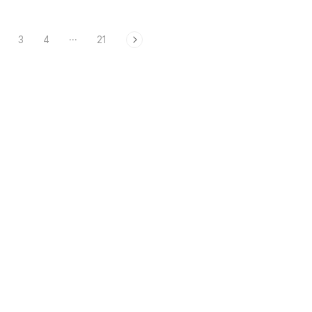
3
4
···
21