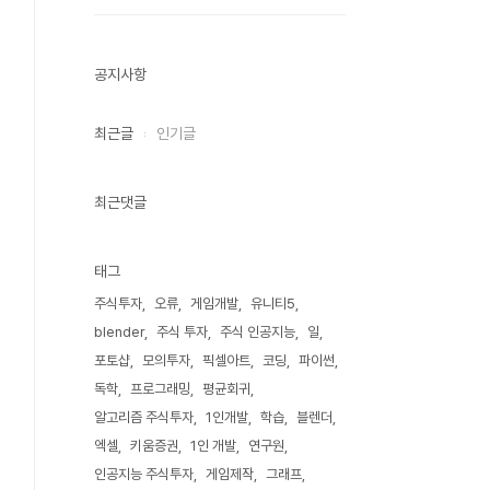
공지사항
최근글
인기글
최근댓글
태그
주식투자
오류
게임개발
유니티5
blender
주식 투자
주식 인공지능
일
포토샵
모의투자
픽셀아트
코딩
파이썬
독학
프로그래밍
평균회귀
알고리즘 주식투자
1인개발
학습
블렌더
엑셀
키움증권
1인 개발
연구원
인공지능 주식투자
게임제작
그래프