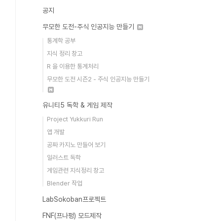
공지
무모한 도전-주식 인공지능 만들기
통계학 공부
지식 정리 창고
R 을 이용한 통계처리
무모한 도전 시즌2 - 주식 인공지능 만들기
유니티5 독학 & 게임 제작
Project Yukkuri Run
앱 개발
공짜 카지노 만들어 보기
일러스트 독학
게임관련 지식정리 창고
Blender 작업
LabSokoban프로젝트
FNF(프나펑) 모드제작