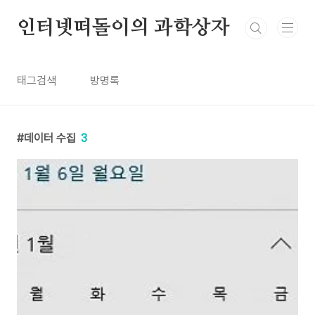
본문 바로가기
인터넷떠돌이의 과학상자
태그검색
방명록
데이터 수집
3