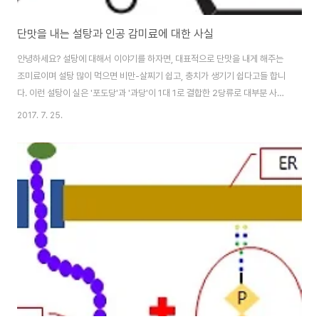
단맛을 내는 설탕과 인공 감미료에 대한 사실
안녕하세요? 설탕에 대해서 이야기를 하자면, 대표적으로 단맛을 내게 해주는
조미료이며 설탕 많이 먹으면 비만-살찌기 쉽고, 충치가 생기기 쉽다고들 합니
다. 이런 설탕이 실은 '포도당'과 '과당'이 1대 1로 결합한 2당류로 대부분 사탕
수수나 사탕무에서 얻을 수 있다고 합니다. 헬스 조선 2017년 7월호에 있는
2017. 7. 25.
기사인 [설탕과 인공감미료, 정말 건강에 나쁠까?]라는 기사에 의하면, 전 근대
시대에는 설탕이 상당히 귀했기 때문에 사치품이었고, 영양실조와 쇠약감을 풀
어주는 고칼로리 음식이기에 '만병통치약'으로 불린 적도 있었다고 합니다. 하
지만 이처럼 귀한 대접을 받던 설탕도 생산량이 많아지고, 사람들이 많이 섭취
하게 되자 문제를 일으키기 시작 했다고 합니다. 심장병을 일으키는 물질을 흔
히 콜레스테롤이 주된..