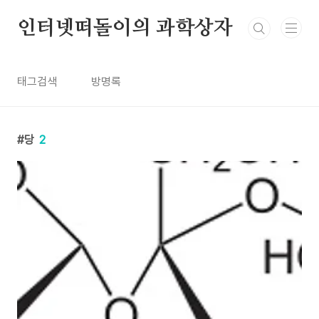
본문 바로가기
인터넷떠돌이의 과학상자
태그검색
방명록
당
2