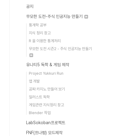
공지
무모한 도전-주식 인공지능 만들기
통계학 공부
지식 정리 창고
R 을 이용한 통계처리
무모한 도전 시즌2 - 주식 인공지능 만들기
유니티5 독학 & 게임 제작
Project Yukkuri Run
앱 개발
공짜 카지노 만들어 보기
일러스트 독학
게임관련 지식정리 창고
Blender 작업
LabSokoban프로젝트
FNF(프나펑) 모드제작