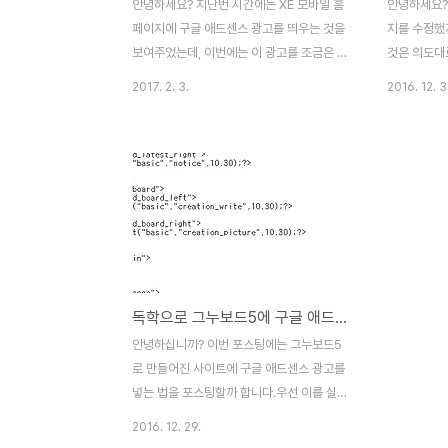
안녕하세요? 지난번 시간에는 XE 모바일 홈
안녕하세요? 
페이지에 구글 애드센스 광고를 띄우는 것을
지를 수정했
보여주었는데, 이번에는 이 광고를 조금은 더
것은 의도대
다듬어 보도록 해 보겠습니다. 지난번 포스팅
는 다시금 
2017. 2. 3.
2016. 12. 3
에서도 다루었지만, 알FTP로 접속을 하여서
홈페이지 f
XE폴더내에 있는 m.layout폴더 안에 있는
졌습니다. 
sketchbook5mobile에 있는
있는 gb5돌
layout.html을 메모장으로 열어서 수정하는
다. 그 안에
것에 들어갔습니다. 여기서 [메인메뉴]라는
new.ski
항목 아래에 우선 구글 애드센스 코드를 입력
일단 최신글
해 보았습니다. 우선 수정을 가한
이번에는 구
layout.html을 원래 있던 폴더로 알FTP상
넣을 수 있
에서 업로드 시켜서, 덮어쓰기를 합니다. 그
코드를 삽입
독학으로 그누보드5에 구글 애드센스 광고넣기
리고 폰으로 어떻게 변화가 일어났는지를 확
은 제 개인
인합니다. 보기좋게 설치는 되었습니다만, 위
렸습니다. 하
안녕하십니까? 이번 포스팅에는 그누보드5
치가 역시 오클릭을 유도할 수 있기에, 위치
체 글 보기
로 만들어진 사이트에 구글 애드센스 광고를
를 변경할 필요성..
빈 자리가 ..
넣는 법을 포스팅할까 합니다.우선 이를 실행
하기 위해서는 당연히 이미 그누보드5로 만
2016. 12. 29.
들어진 사이트가 필요하며, 알ftp가 필요합니