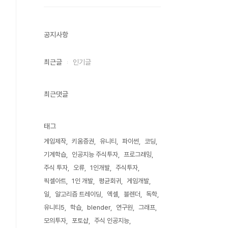
공지사항
최근글
인기글
최근댓글
태그
게임제작
키움증권
유니티
파이썬
코딩
기계학습
인공지능 주식투자
프로그래밍
주식 투자
오류
1인개발
주식투자
픽셀아트
1인 개발
평균회귀
게임개발
일
알고리즘 트레이딩
엑셀
블렌더
독학
유니티5
학습
blender
연구원
그래프
모의투자
포토샵
주식 인공지능