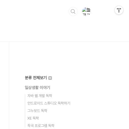
분류 전체보기
일상생활 이야기
자바 웹 개발 독학
안드로이드 스튜디오 독학하기
그누보드 독학
XE 독학
작곡 프로그램 독학