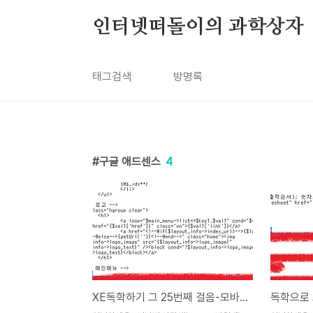
본문 바로가기
인터넷떠돌이의 과학상자
태그검색
방명록
구글 애드센스
4
XE독학하기 그 25번째 걸음-모바일 홈페이지에 구글광고 띄우기 그2번째