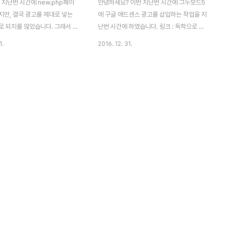
지난번 시간에 new.php페이
안녕하세요? 이번 지난번 시간에 그누보드5
지만, 결국 광고를 제대로 넣는
에 구글 애드센스 광고를 삽입하는 작업을 지
로 되지를 않았습니다. 그래서 저
난번 시간에 하였습니다. 링크 : 독학으로 그
시도를 하기 위해서 다시 알FTP로
누보드5에 구글 애드센스 광고넣기 하지만
1.
2016. 12. 31.
tp계정에 접속해서 디렉토리를 뒤
사이트에 구글 애드센스 광고를 넣은 것은 좋
거기서 저는 우선 www폴더 안에
았지만, 문제가 하나 생겼습니다. 바로 처음
더 안에서 skin폴더를 찾았습니
사이트에 들어오는 사람들 에게만 광고가 보
 있는 basic폴더 안에서
이지, 전체 글을 읽거나 게시물을 읽는 과정
n.php파일을 다운로드 받았습니다.
에서는 전혀 광고가 노출이 되지 않는 문제가
 보기에서 [전체글 보기]아래에
생겼습니다. 그래서 이 문제를 해결하기 위한
글 애드센스의 광고 코드를 집어
작업에 들어가는 것이 이번 포스팅의 내용입
으리라 생각하고서 위 그림과 같이
니다. 우선 알FTP로 홈페이지 계정에 접속을
했습니다. 붉은색으로 가린 부분
하여서, 먼저 list.skin.php 파일을 다운로드
적인 구글 애드센스 코드이므로 가
해서 가져 옵니다.그 다음에는 지난번 시간과
지만 제 기대에도 불구하고, 전
같은 구글 애드센스의 반응형 광고 코드를
라는 글자에서 광고가 들어갈 만한
php파일에서 아래와 같은 위치에다가 붙여
넣기를 합니..