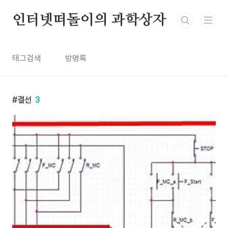
본문 바로가기
인터넷떠돌이의 과학상자
태그검색
방명록
결선
3