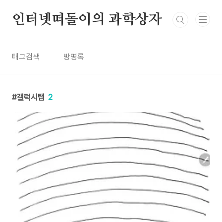
본문 바로가기
인터넷떠돌이의 과학상자
태그검색
방명록
갤럭시탭
2