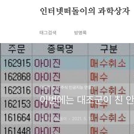
본문 바로가기
인터넷떠돌이의 과학상자
태그검색
방명록
무모한 도전-주식 인공지능 만들기
이번에는 대조군이 친 안타
by 인터넷떠돌이
2021. 5. 10.