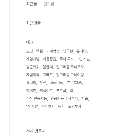
최근글
인기글
최근댓글
태그
코딩
엑셀
기계학습
연구원
유니티5
게임개발
키움증권
주식 투자
1인 개발
평균회귀
블렌더
알고리즘 주식투자
게임제작
그래프
알고리즘 트레이딩
유니티
오류
blender
프로그래밍
파이썬
픽셀아트
포토샵
일
주식 인공지능
인공지능 주식투자
학습
1인개발
주식투자
독학
모의투자
전체 방문자