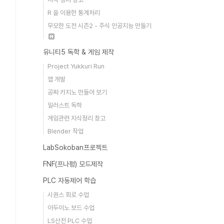
R 을 이용한 통계처리
무모한 도전 시즌2 - 주식 인공지능 만들기
유니티5 독학 & 게임 제작
Project Yukkuri Run
앱 개발
공짜 카지노 만들어 보기
일러스트 독학
게임관련 지식정리 창고
Blender 작업
LabSokoban프로젝트
FNF(프나펑) 모드제작
PLC 자동제어 학습
시퀀스 회로 수업
아두이노 보드 수업
LS산전 PLC 수업