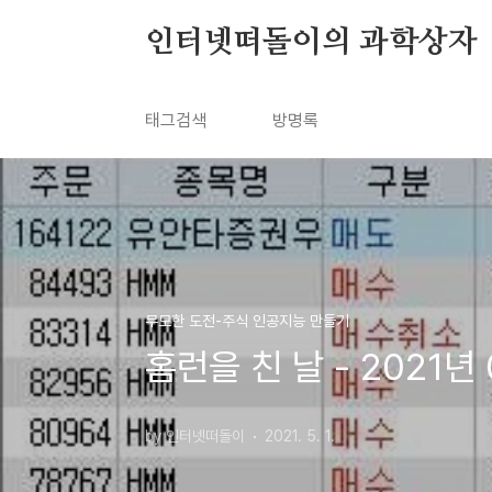
본문 바로가기
인터넷떠돌이의 과학상자
태그검색
방명록
무모한 도전-주식 인공지능 만들기
홈런을 친 날 - 2021년
by 인터넷떠돌이
2021. 5. 1.