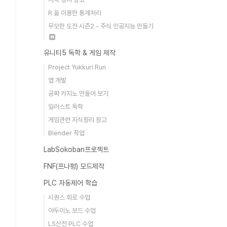
R 을 이용한 통계처리
무모한 도전 시즌2 - 주식 인공지능 만들기
유니티5 독학 & 게임 제작
Project Yukkuri Run
앱 개발
공짜 카지노 만들어 보기
일러스트 독학
게임관련 지식정리 창고
Blender 작업
LabSokoban프로젝트
FNF(프나펑) 모드제작
PLC 자동제어 학습
시퀀스 회로 수업
아두이노 보드 수업
LS산전 PLC 수업