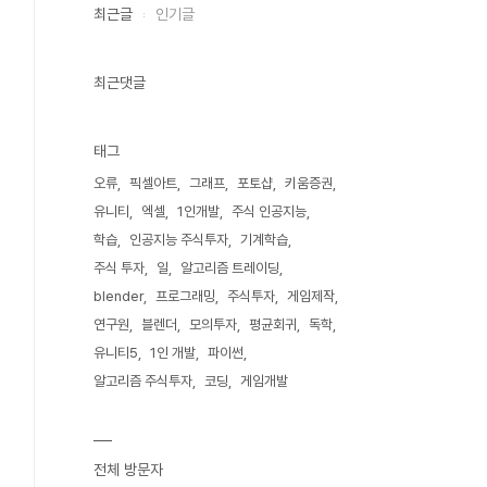
최근글
인기글
최근댓글
태그
오류
픽셀아트
그래프
포토샵
키움증권
유니티
엑셀
1인개발
주식 인공지능
학습
인공지능 주식투자
기계학습
주식 투자
일
알고리즘 트레이딩
blender
프로그래밍
주식투자
게임제작
연구원
블렌더
모의투자
평균회귀
독학
유니티5
1인 개발
파이썬
알고리즘 주식투자
코딩
게임개발
전체 방문자